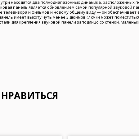
утри находятся два полнодиапазонных динамика, расположенных по
уковая панель является обновлением самой популярной звуковой пан
е телевизора и фильмов и новому общему виду — он обеспечивает 
 панель имеет высоту чуть менее 3 дюймов (7 см) и может поместить
тали для крепления звуковой панели заподлицо со стеной. Малень
ОНРАВИТЬСЯ