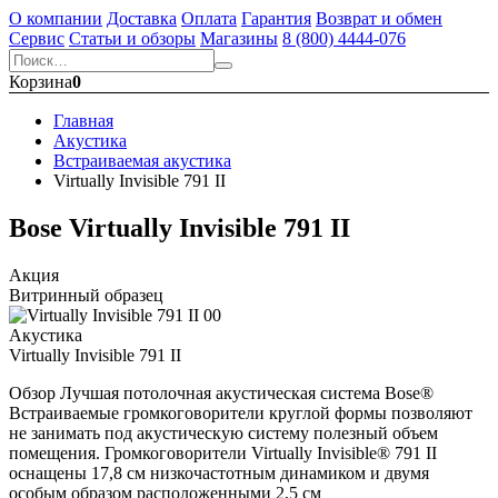
О компании
Доставка
Оплата
Гарантия
Возврат и обмен
Сервис
Статьи и обзоры
Магазины
8 (800) 4444-076
Корзина
0
Главная
Акустика
Встраиваемая акустика
Virtually Invisible 791 II
Bose Virtually Invisible 791 II
Акция
Витринный образец
Акустика
Virtually Invisible 791 II
Обзор Лучшая потолочная акустическая система Bose®
Встраиваемые громкоговорители круглой формы позволяют
не занимать под акустическую систему полезный объем
помещения. Громкоговорители Virtually Invisible® 791 II
оснащены 17,8 см низкочастотным динамиком и двумя
особым образом расположенными 2,5 см