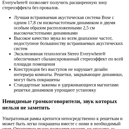
Everywhere® позволяет получить расширенную зону
стереоэффекта без провалов.
Лучшая встраиваемая акустическая система Bose с
одним 17,8 см низкочастотным динамиком и двумя
особым образом расположенными 2,5 см
высокочастотными динамиками
Высокое качество звука во всем диапазоне частот,
недоступное большинству встраиваемых акустических
систем
Эксклюзивная технология Stereo Everywhere®
обеспечивает сбалансированный стереоэффект по всей
площади помещения
Конструкция без выступов не нарушает дизайн
интерьера комнаты. Решетки, закрывающие динамики,
могут быть покрашены
Стандартные зажимы и удерживающиеся магнитами
решетки динамиков упрощают установку
Невидимые громкоговорители, звук которых
нельзя не заметить
Ультратонкая рамка крепится непосредственно к решеткам и
может быть легко покрашена вместе с ними в необходимый
цвет. Отсутствие ткани позволяет красить не опасаясь за